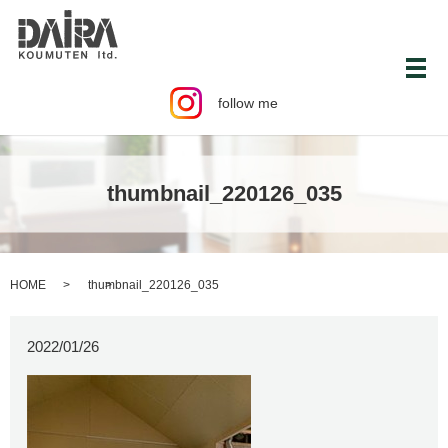
メ
follow me
thumbnail_220126_035
HOME
thumbnail_220126_035
2022/01/26