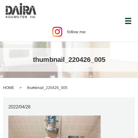
メ
follow me
thumbnail_220426_005
HOME
thumbnail_220426_005
2022/04/26