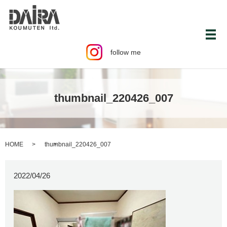
メ
follow me
thumbnail_220426_007
HOME
thumbnail_220426_007
2022/04/26