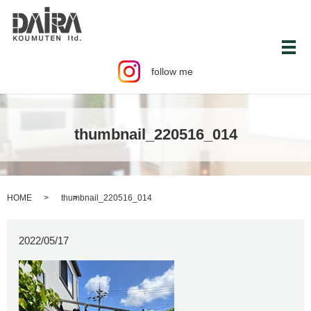
メ
follow me
thumbnail_220516_014
HOME
thumbnail_220516_014
2022/05/17