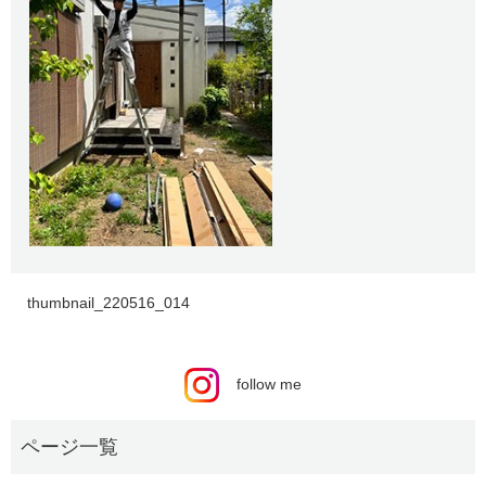
thumbnail_220516_014
follow me