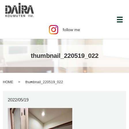
メ
follow me
thumbnail_220519_022
HOME
thumbnail_220519_022
2022/05/19