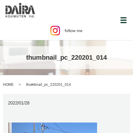
メ
follow me
thumbnail_pc_220201_014
HOME
thumbnail_pc_220201_014
2022/01/28