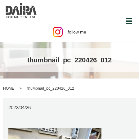
メ
follow me
thumbnail_pc_220426_012
HOME
thumbnail_pc_220426_012
2022/04/26