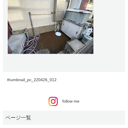
thumbnail_pc_220426_012
follow me