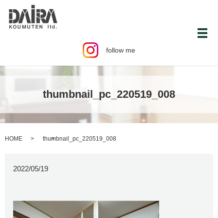
メ
follow me
thumbnail_pc_220519_008
HOME
thumbnail_pc_220519_008
2022/05/19