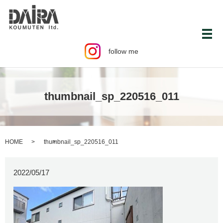
メ
follow me
thumbnail_sp_220516_011
HOME
thumbnail_sp_220516_011
2022/05/17